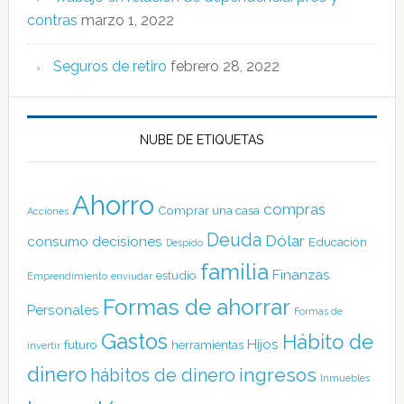
contras
marzo 1, 2022
Seguros de retiro
febrero 28, 2022
NUBE DE ETIQUETAS
Ahorro
compras
Comprar una casa
Acciones
Deuda
Dólar
consumo
decisiones
Educación
Despido
familia
Finanzas
estudio
Emprendimiento
enviudar
Formas de ahorrar
Personales
Formas de
Gastos
Hábito de
Hijos
futuro
herramientas
invertir
dinero
ingresos
hábitos de dinero
Inmuebles