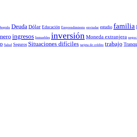
familia
Deuda
Dólar
Educación
estudio
Despido
Emprendimiento
enviudar
inversión
ingresos
inero
Moneda extranjera
Inmuebles
negoc
o
Situaciones difíciles
trabajo
Tranqu
Seguros
Salud
tarjeta de crédito