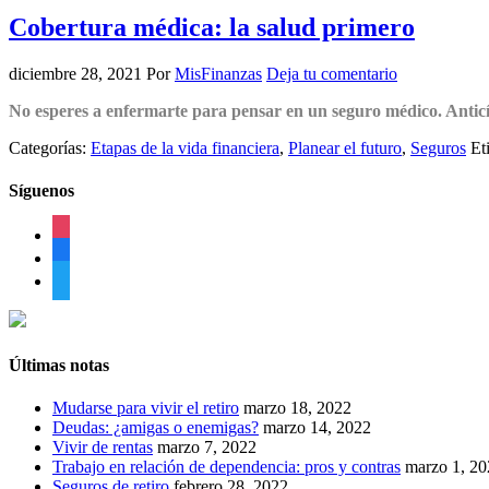
Cobertura médica: la salud primero
diciembre 28, 2021
Por
MisFinanzas
Deja tu comentario
No esperes a enfermarte para pensar en un seguro médico. Anticíp
Categorías:
Etapas de la vida financiera
,
Planear el futuro
,
Seguros
Et
Síguenos
instagram
facebook
twitter
Últimas notas
Mudarse para vivir el retiro
marzo 18, 2022
Deudas: ¿amigas o enemigas?
marzo 14, 2022
Vivir de rentas
marzo 7, 2022
Trabajo en relación de dependencia: pros y contras
marzo 1, 20
Seguros de retiro
febrero 28, 2022