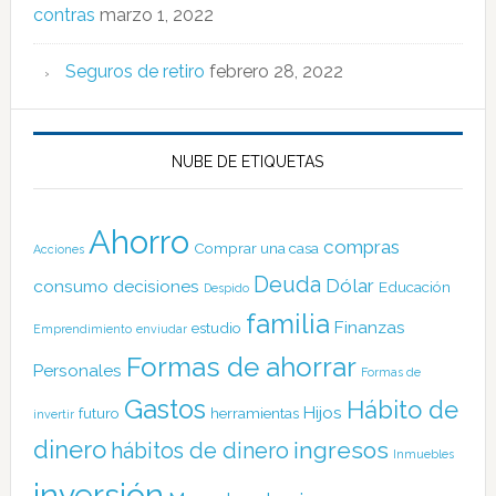
contras
marzo 1, 2022
Seguros de retiro
febrero 28, 2022
NUBE DE ETIQUETAS
Ahorro
compras
Comprar una casa
Acciones
Deuda
Dólar
consumo
decisiones
Educación
Despido
familia
Finanzas
estudio
Emprendimiento
enviudar
Formas de ahorrar
Personales
Formas de
Gastos
Hábito de
Hijos
futuro
herramientas
invertir
dinero
ingresos
hábitos de dinero
Inmuebles
inversión