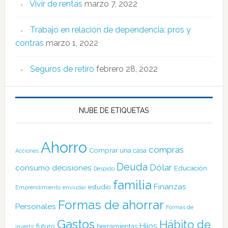
Vivir de rentas
marzo 7, 2022
Trabajo en relación de dependencia: pros y
contras
marzo 1, 2022
Seguros de retiro
febrero 28, 2022
NUBE DE ETIQUETAS
Ahorro
compras
Comprar una casa
Acciones
Deuda
Dólar
consumo
decisiones
Educación
Despido
familia
Finanzas
estudio
Emprendimiento
enviudar
Formas de ahorrar
Personales
Formas de
Gastos
Hábito de
Hijos
futuro
herramientas
invertir