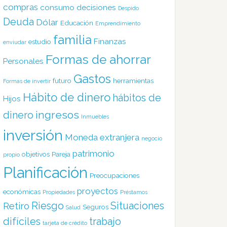
compras
consumo
decisiones
Despido
Deuda
Dólar
Educación
Emprendimiento
familia
Finanzas
estudio
enviudar
Formas de ahorrar
Personales
Gastos
futuro
herramientas
Formas de invertir
Hábito de dinero
hábitos de
Hijos
ingresos
dinero
Inmuebles
inversión
Moneda extranjera
negocio
patrimonio
objetivos
Pareja
propio
Planificación
Preocupaciones
proyectos
económicas
Propiedades
Préstamos
Riesgo
Situaciones
Retiro
Seguros
Salud
difíciles
trabajo
tarjeta de crédito