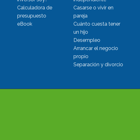
Calculadora de
Casarse o vivir en
presupuesto
pareja
eBook
Cuánto cuesta tener
un hijo
Desempleo
Arrancar el negocio
propio
Separación y divorcio