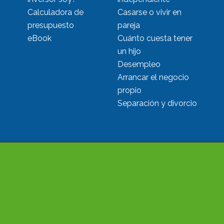
Calculadora de
Casarse o vivir en
presupuesto
pareja
eBook
Cuánto cuesta tener
un hijo
Desempleo
Arrancar el negocio
propio
Separación y divorcio