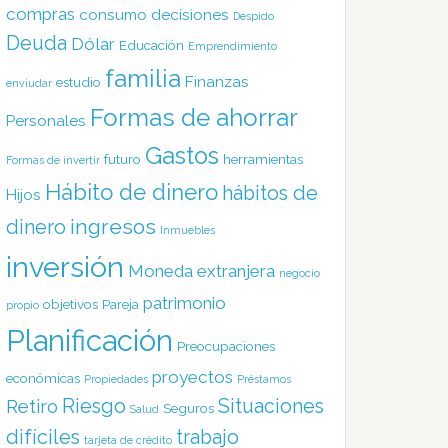
compras
consumo
decisiones
Despido
Deuda
Dólar
Educación
Emprendimiento
familia
Finanzas
estudio
enviudar
Formas de ahorrar
Personales
Gastos
futuro
herramientas
Formas de invertir
Hábito de dinero
hábitos de
Hijos
ingresos
dinero
Inmuebles
inversión
Moneda extranjera
negocio
patrimonio
objetivos
Pareja
propio
Planificación
Preocupaciones
proyectos
económicas
Propiedades
Préstamos
Riesgo
Situaciones
Retiro
Seguros
Salud
difíciles
trabajo
tarjeta de crédito