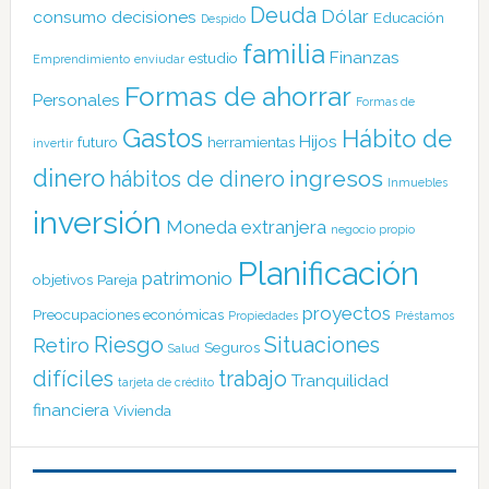
Deuda
Dólar
consumo
decisiones
Educación
Despido
familia
Finanzas
estudio
Emprendimiento
enviudar
Formas de ahorrar
Personales
Formas de
Gastos
Hábito de
Hijos
futuro
herramientas
invertir
dinero
ingresos
hábitos de dinero
Inmuebles
inversión
Moneda extranjera
negocio propio
Planificación
patrimonio
objetivos
Pareja
proyectos
Preocupaciones económicas
Propiedades
Préstamos
Riesgo
Situaciones
Retiro
Seguros
Salud
difíciles
trabajo
Tranquilidad
tarjeta de crédito
financiera
Vivienda