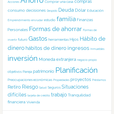
Ahorro
compras
Comprar una casa
Acciones
Deuda
Dólar
consumo
decisiones
Educación
Despido
familia
Finanzas
estudio
Emprendimiento
enviudar
Formas de ahorrar
Personales
Formas de
Gastos
Hábito de
Hijos
futuro
herramientas
invertir
dinero
ingresos
hábitos de dinero
Inmuebles
inversión
Moneda extranjera
negocio propio
Planificación
patrimonio
objetivos
Pareja
proyectos
Preocupaciones económicas
Propiedades
Préstamos
Riesgo
Situaciones
Retiro
Seguros
Salud
difíciles
trabajo
Tranquilidad
tarjeta de crédito
financiera
Vivienda