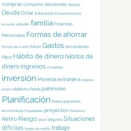
compras
consumo
decisiones
Despido
Deuda
Dólar
Educación
Emprendimiento
familia
Finanzas
estudio
enviudar
Formas de ahorrar
Personales
Gastos
futuro
herramientas
Formas de invertir
Hábito de dinero
hábitos de
Hijos
ingresos
dinero
Inmuebles
inversión
Moneda extranjera
negocio
patrimonio
objetivos
Pareja
propio
Planificación
Preocupaciones
proyectos
económicas
Propiedades
Préstamos
Riesgo
Situaciones
Retiro
Seguros
Salud
difíciles
trabajo
tarjeta de crédito