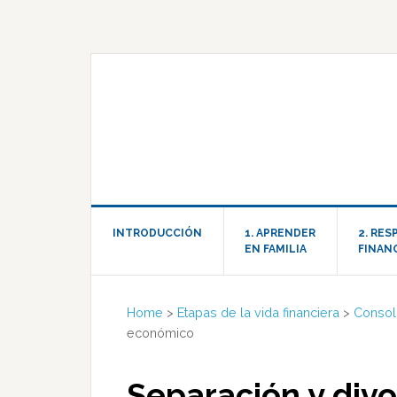
INTRODUCCIÓN
1. APRENDER
2. RE
EN FAMILIA
FINAN
Home
>
Etapas de la vida financiera
>
Consoli
económico
Separación y divor