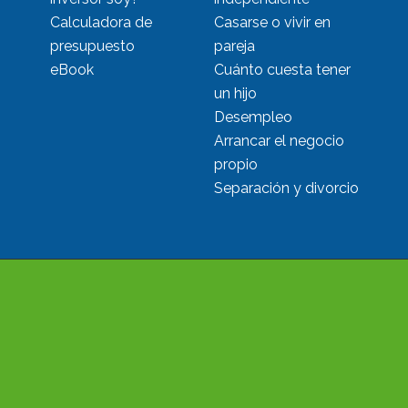
Calculadora de
Casarse o vivir en
presupuesto
pareja
eBook
Cuánto cuesta tener
un hijo
Desempleo
Arrancar el negocio
propio
Separación y divorcio