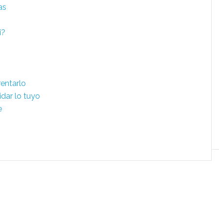
as
i?
entarlo
dar lo tuyo
e