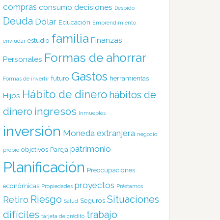
compras
consumo
decisiones
Despido
Deuda
Dólar
Educación
Emprendimiento
familia
Finanzas
estudio
enviudar
Formas de ahorrar
Personales
Gastos
futuro
herramientas
Formas de invertir
Hábito de dinero
hábitos de
Hijos
ingresos
dinero
Inmuebles
inversión
Moneda extranjera
negocio
patrimonio
objetivos
Pareja
propio
Planificación
Preocupaciones
proyectos
económicas
Propiedades
Préstamos
Riesgo
Situaciones
Retiro
Seguros
Salud
difíciles
trabajo
tarjeta de crédito