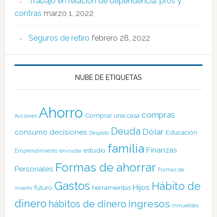
Trabajo en relación de dependencia: pros y
contras
marzo 1, 2022
Seguros de retiro
febrero 28, 2022
NUBE DE ETIQUETAS
Ahorro
compras
Comprar una casa
Acciones
Deuda
Dólar
consumo
decisiones
Educación
Despido
familia
Finanzas
estudio
Emprendimiento
enviudar
Formas de ahorrar
Personales
Formas de
Gastos
Hábito de
Hijos
futuro
herramientas
invertir
dinero
ingresos
hábitos de dinero
Inmuebles