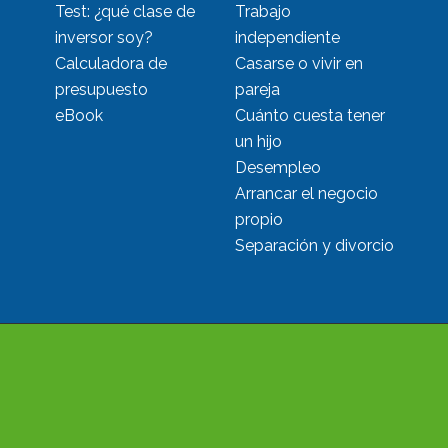
Test: ¿qué clase de
Trabajo
inversor soy?
independiente
Calculadora de
Casarse o vivir en
presupuesto
pareja
eBook
Cuánto cuesta tener
un hijo
Desempleo
Arrancar el negocio
propio
Separación y divorcio