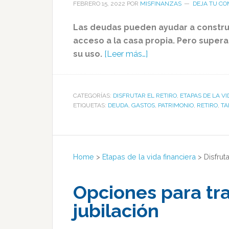
FEBRERO 15, 2022
POR
MISFINANZAS
DEJA TU CO
Las deudas pueden ayudar a construi
acceso a la casa propia. Pero super
su uso.
[Leer más…]
CATEGORÍAS:
DISFRUTAR EL RETIRO
,
ETAPAS DE LA V
ETIQUETAS:
DEUDA
,
GASTOS
,
PATRIMONIO
,
RETIRO
,
TA
Home
>
Etapas de la vida financiera
>
Disfruta
Opciones para tr
jubilación