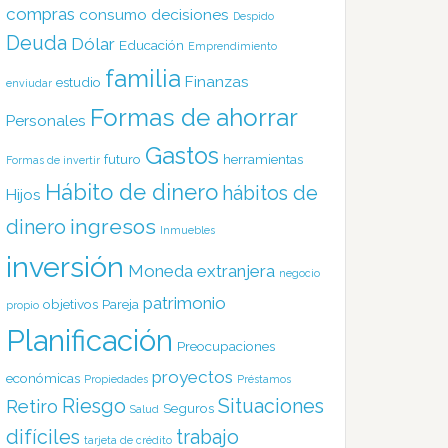
compras
consumo
decisiones
Despido
Deuda
Dólar
Educación
Emprendimiento
familia
Finanzas
estudio
enviudar
Formas de ahorrar
Personales
Gastos
futuro
herramientas
Formas de invertir
Hábito de dinero
hábitos de
Hijos
ingresos
dinero
Inmuebles
inversión
Moneda extranjera
negocio
patrimonio
objetivos
Pareja
propio
Planificación
Preocupaciones
proyectos
económicas
Propiedades
Préstamos
Riesgo
Situaciones
Retiro
Seguros
Salud
difíciles
trabajo
tarjeta de crédito