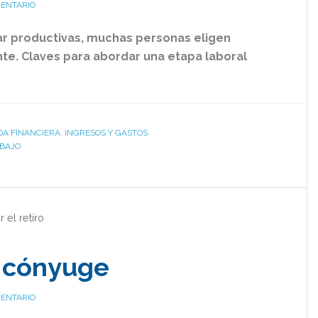
MENTARIO
uar productivas, muchas personas eligen
nte. Claves para abordar una etapa laboral
IDA FINANCIERA
,
INGRESOS Y GASTOS
BAJO
r el retiro
l cónyuge
MENTARIO