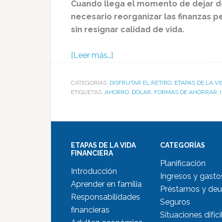
Cuando llega el momento de dejar de 
necesario reorganizar las finanzas 
sin resignar calidad de vida.
[Leer más…]
CATEGORÍAS:
DISFRUTAR EL RETIRO
,
ETAPAS DE LA V
ETIQUETAS:
AHORRO
,
DÓLAR
,
FORMAS DE AHORRAR
,
ETAPAS DE LA VIDA
CATEGORÍAS
FINANCIERA
Planificación
Introducción
Ingresos y gasto
Aprender en familia
Préstamos y de
Responsabilidades
Seguros
financieras
Situaciones difíci