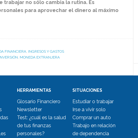
trabajar no sólo cambia la rutina. Es
personales para aprovechar el dinero al máximo
IDA FINANCIERA
,
INGRESOS Y GASTOS
INVERSIÓN
,
MONEDA EXTRANJERA
HERRAMIENTAS
SITUACIONES
Glosario Financiero
Estudiar o trabajar
s
Newsletter
Irse a vivir solo
udas
Test: ¿cuál es la salud
Comprar un auto
de tus finanzas
Trabajo en relación
les
personales?
de dependencia