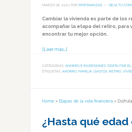
MARZO 18, 2022
POR
MISFINANZAS
DEJA TU COM
Cambiar la vivienda es parte de lo
acompañar la etapa del retiro, para v
encontrar tu mejor opción.
[Leer más…]
CATEGORÍAS:
AHORRO E INVERSIONES
,
DISFRUTAR EL
ETIQUETAS:
AHORRO
,
FAMILIA
,
GASTOS
,
RETIRO
,
VIVI
Home
>
Etapas de la vida financiera
>
Disfruta
¿Hasta qué edad