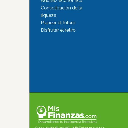
Adultez económica
Consolidación de la
riqueza
Planear el futuro
Disfrutar el retiro