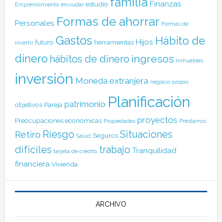
familia
Finanzas
estudio
Emprendimiento
enviudar
Formas de ahorrar
Personales
Formas de
Gastos
Hábito de
Hijos
futuro
herramientas
invertir
dinero
ingresos
hábitos de dinero
Inmuebles
inversión
Moneda extranjera
negocio propio
Planificación
patrimonio
objetivos
Pareja
proyectos
Preocupaciones económicas
Propiedades
Préstamos
Riesgo
Situaciones
Retiro
Seguros
Salud
difíciles
trabajo
Tranquilidad
tarjeta de crédito
financiera
Vivienda
ARCHIVO