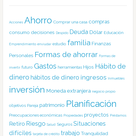
Ahorro
compras
Comprar una casa
Acciones
Deuda
Dólar
consumo
decisiones
Educación
Despido
familia
Finanzas
estudio
Emprendimiento
enviudar
Formas de ahorrar
Personales
Formas de
Gastos
Hábito de
Hijos
futuro
herramientas
invertir
dinero
ingresos
hábitos de dinero
Inmuebles
inversión
Moneda extranjera
negocio propio
Planificación
patrimonio
objetivos
Pareja
proyectos
Preocupaciones económicas
Propiedades
Préstamos
Riesgo
Situaciones
Retiro
Seguros
Salud
difíciles
trabajo
Tranquilidad
tarjeta de crédito