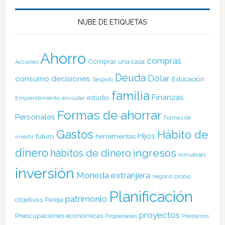
NUBE DE ETIQUETAS
Ahorro
compras
Comprar una casa
Acciones
Deuda
Dólar
consumo
decisiones
Educación
Despido
familia
Finanzas
estudio
Emprendimiento
enviudar
Formas de ahorrar
Personales
Formas de
Gastos
Hábito de
Hijos
futuro
herramientas
invertir
dinero
ingresos
hábitos de dinero
Inmuebles
inversión
Moneda extranjera
negocio propio
Planificación
patrimonio
objetivos
Pareja
proyectos
Preocupaciones económicas
Propiedades
Préstamos